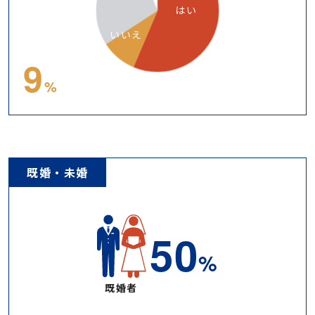
はい
いいえ
10
%
既婚・未婚
52
%
既婚者