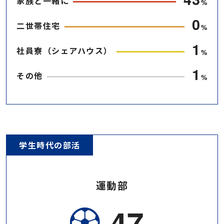
家族と一緒に
%
1
二世帯住宅
%
2
社員寮（シェアハウス）
%
2
その他
%
学生時代の部活
運動部
67