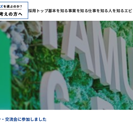
採用トップ
基本を知る
事業を知る
仕事を知る
人を知る
エピ
サロン・交流会に参加しました