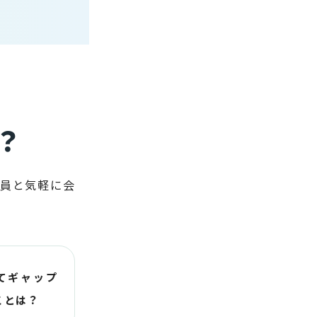
？
社員と気軽に会
てギャップ
ことは？