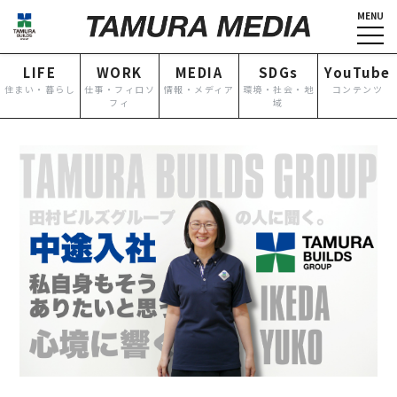
MENU
HOME
企業情報
LIFE
WORK
MEDIA
SDGs
YouTube
NEWS
グループ各社概要
住まい・暮らし
仕事・フィロソ
情報・メディア
環境・社会・地
コンテンツ
フィ
域
IR情報
トップメッセージ
TOPICS
田村ビルズグループ
の歴史
個人情報保護方針
反社会的勢力に対する基本方
針
カスタマーハラスメントに対
する基本方針
お問い合わせ
専用請求書