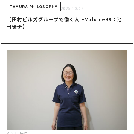
事業案内
TAMURA PHILOSOPHY
TAMURA PHILOSOPHY
2025.10.07
建築・不動産事業
TAMURA MEDIA
【田村ビルズグループで働く人～Volume39：池
環境リサイクル事業
オリジナルグッズ
田優子】
メディア実績
RECRUIT/エントリー
入社10年目