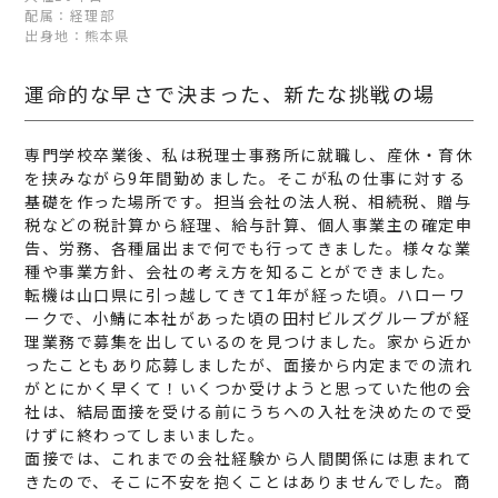
配属：経理部
出身地：熊本県
運命的な早さで決まった、新たな挑戦の場
専門学校卒業後、私は税理士事務所に就職し、産休・育休
を挟みながら9年間勤めました。そこが私の仕事に対する
基礎を作った場所です。担当会社の法人税、相続税、贈与
税などの税計算から経理、給与計算、個人事業主の確定申
告、労務、各種届出まで何でも行ってきました。様々な業
種や事業方針、会社の考え方を知ることができました。
転機は山口県に引っ越してきて1年が経った頃。ハローワ
ークで、小鯖に本社があった頃の田村ビルズグループが経
理業務で募集を出しているのを見つけました。家から近か
ったこともあり応募しましたが、面接から内定までの流れ
がとにかく早くて！いくつか受けようと思っていた他の会
社は、結局面接を受ける前にうちへの入社を決めたので受
けずに終わってしまいました。
面接では、これまでの会社経験から人間関係には恵まれて
きたので、そこに不安を抱くことはありませんでした。商