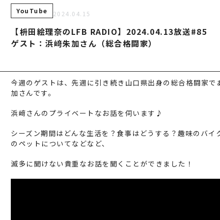
YouTube
建築・不動産事業
TAMURA MEDIA
2024.04.15
【枡田絵理奈のLFB RADIO】2024.04.13放送#85
環境リサイクル事業
オリジナルグッズ
ゲスト：浜﨑朱加さん（総合格闘家）
メディア実績
今週のゲストは、先週に引き続き山口県出身の総合格闘家で
RECRUIT/エント
加さんです。
浜﨑さんのプライベートなお話を伺います♪
シーズン期間はどんな生活を？食事はどうする？趣味のバイ
のペットについてなどなど、
滅多に聞けない貴重なお話を聞くことができました！