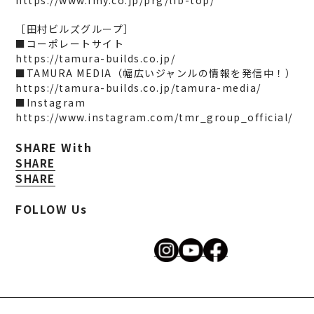
［田村ビルズグループ］
■コーポレートサイト
https://tamura-builds.co.jp/
■TAMURA MEDIA（幅広いジャンルの情報を発信中！）
https://tamura-builds.co.jp/tamura-media/
■Instagram
https://www.instagram.com/tmr_group_official/
SHARE With
SHARE
SHARE
FOLLOW Us