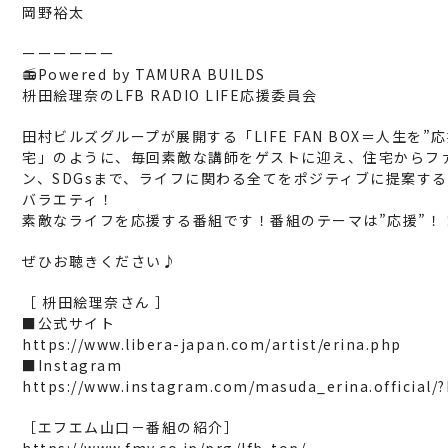
岡野裕太
ーーーーーー
📻Powered by TAMURA BUILDS
枡田絵理奈のLFB RADIO LIFE応援委員会
田村ビルズグループが展開する「LIFE FAN BOX＝人生を”
宅」のように、毎回素敵な講師をゲストに迎え、住宅からフ
ン、SDGsまで、ライフに関わる全てをポジティブに提案す
バラエティ！
素敵なライフを応援する番組です！番組のテーマは”応援”！
ぜひお聴きください♪
［ 枡田絵理奈さん ］
■公式サイト
https://www.libera-japan.com/artist/erina.php
■Instagram
https://www.instagram.com/masuda_erina.official/?
［エフエム山口－番組の紹介］
https://www.fmy.co.jp/prg/lfb-top/