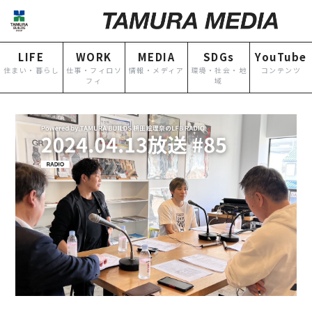
HOME
企業情報
LIFE
WORK
MEDIA
SDGs
YouTube
NEWS
グループ各社概要
住まい・暮らし
仕事・フィロソ
情報・メディア
環境・社会・地
コンテンツ
フィ
域
IR情報
トップメッセージ
TOPICS
田村ビルズグループ
の歴史
個人情報保護方針
認定・宣言一覧
反社会的勢力に対する基本方針
カスタマーハラスメントに対する基
本方針
お問い合わせ
専用請求書
事業案内
TAMURA PHILOSOPHY