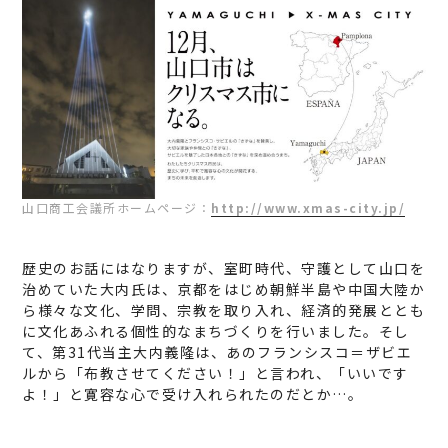
山口商工会議所ホームページ：
http://www.xmas-city.jp/
歴史のお話にはなりますが、室町時代、守護として山口を
治めていた大内氏は、京都をはじめ朝鮮半島や中国大陸か
ら様々な文化、学問、宗教を取り入れ、経済的発展ととも
に文化あふれる個性的なまちづくりを行いました。そし
て、第31代当主大内義隆は、あのフランシスコ＝ザビエ
ルから「布教させてください！」と言われ、「いいです
よ！」と寛容な心で受け入れられたのだとか…。