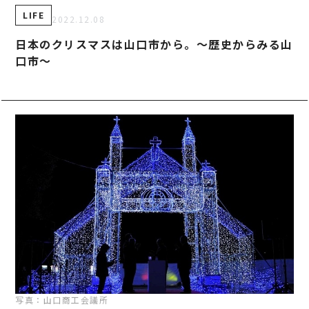
事業案内
TAMURA PHILOSOPHY
LIFE
2022.12.08
建築・不動産事業
TAMURA MEDIA
日本のクリスマスは山口市から。～歴史からみる山
環境リサイクル事業
オリジナルグッズ
口市～
メディア実績
RECRUIT/エントリー
写真：山口商工会議所