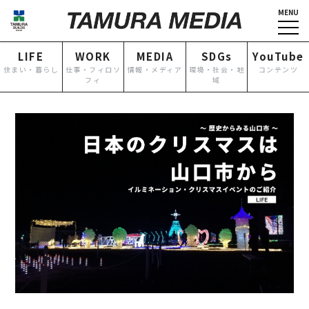
MENU
HOME
企業情報
LIFE
WORK
MEDIA
SDGs
YouTube
NEWS
グループ各社概要
住まい・暮らし
仕事・フィロソ
情報・メディア
環境・社会・地
コンテンツ
フィ
域
IR情報
トップメッセージ
TOPICS
田村ビルズグループ
の歴史
個人情報保護方針
認定・宣言一覧
反社会的勢力に対する基本方
針
カスタマーハラスメントに対
する基本方針
お問い合わせ
専用請求書