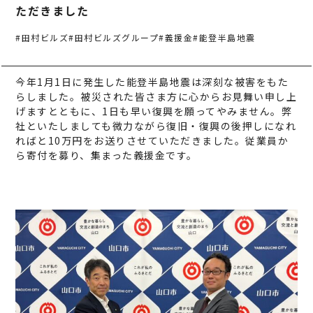
事業案内
TAMURA PHILOSOPHY
ただきました
建築・不動産事業
TAMURA MEDIA
#田村ビルズ
#田村ビルズグループ
#義援金
#能登半島地震
環境リサイクル事業
オリジナルグッズ
今年1月1日に発生した能登半島地震は深刻な被害をもた
メディア実績
らしました。被災された皆さま方に心からお見舞い申し上
げますとともに、1日も早い復興を願ってやみません。弊
社といたしましても微力ながら復旧・復興の後押しになれ
RECRUIT/エントリー
ればと10万円をお送りさせていただきました。従業員か
ら寄付を募り、集まった義援金です。