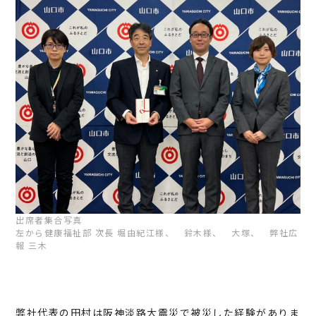
出席者集合写真
左から健康福祉部 次長 堀由紀江様、 鈴木様、 大塚、 弊社広
報 三木
弊社代表の田村は阪神淡路大震災で被災した経験がありま