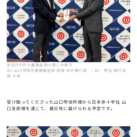
本日行われた義援金受け渡しの様子
左) 山口市役所健康福祉部 部長 鈴木徹行様 / 右） 弊社 執行役
員 大塚
受け取ってくださった山口市役所様から日本赤十字社 山
口支部様を通じて、被災地に届けられる予定です。