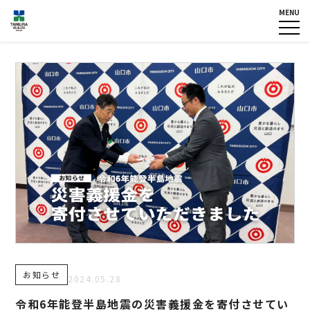
MENU
HOME
企業情報
NEWS
グループ各社概要
IR情報
トップメッセージ
TOPICS
田村ビルズグループ
の歴史
個人情報保護方針
認定・宣言一覧
反社会的勢力に対する基本方
針
カスタマーハラスメントに対
する基本方針
お問い合わせ
お知らせ
専用請求書
2024.05.28
令和6年能登半島地震の災害義援金を寄付させてい