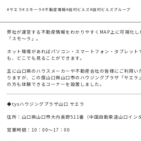
建築・不動産事業
TAMURA MEDIA
#サエラ
#スモーラ
#不動産情報
#田村ビルズ
#田村ビルズグループ
環境リサイクル事業
オリジナルグッズ
メディア実績
弊社が運営する不動産情報をわかりやすくMAP上に可視化し
「スモ～ラ」。
ネット環境があればパソコン・スマートフォン・タブレット
RECRUIT/エント
も、どこでも見ることができます。
主に山口県のハウスメーカーや不動産会社の皆様にご利用い
りますが、この度山口県山口市のハウジングプラザ「サエラ
の方も体験できるコーナーを設置しました。
◆tysハウジングプラザ山口 サエラ
住所：山口県山口市大内長野511番（中国自動車道山口イン
営業時間：10：00～17：00