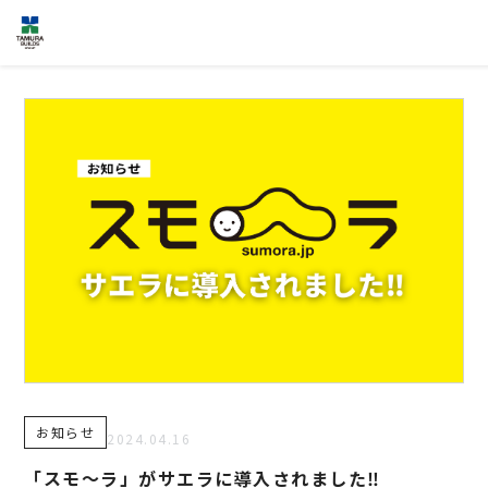
HOME
企業情報
NEWS
グループ各社概要
IR情報
トップメッセージ
TOPICS
田村ビルズグループ
の歴史
個人情報保護方針
反社会的勢力に対する基本方針
カスタマーハラスメントに対する基
本方針
お問い合わせ
専用請求書
お知らせ
2024.04.16
事業案内
TAMURA PHILOSOPHY
「スモ～ラ」がサエラに導入されました‼