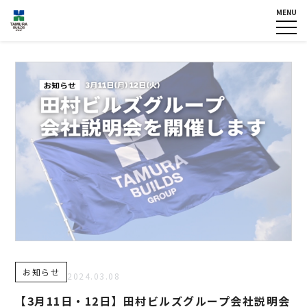
MENU
HOME
企業情報
NEWS
グループ各社概要
IR情報
トップメッセージ
TOPICS
田村ビルズグループ
の歴史
個人情報保護方針
認定・宣言一覧
反社会的勢力に対する基本方
針
カスタマーハラスメントに対
する基本方針
お問い合わせ
お知らせ
専用請求書
2024.03.08
【3月11日・12日】田村ビルズグループ会社説明会