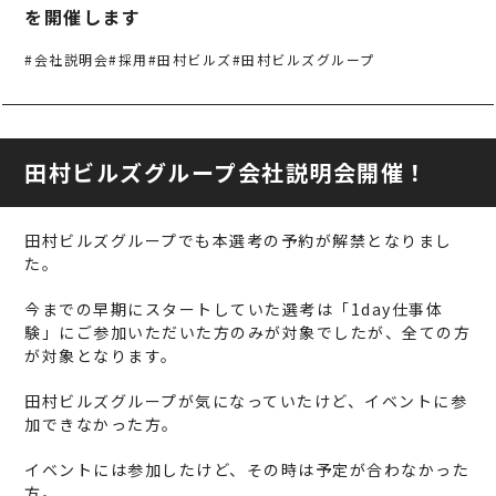
事業案内
TAMURA PHILOSOPHY
を開催します
建築・不動産事業
TAMURA MEDIA
#会社説明会
#採用
#田村ビルズ
#田村ビルズグループ
環境リサイクル事業
オリジナルグッズ
メディア実績
田村ビルズグループ会社説明会開催！
RECRUIT/エントリー
田村ビルズグループでも本選考の予約が解禁となりまし
た。
今までの早期にスタートしていた選考は「1day仕事体
験」にご参加いただいた方のみが対象でしたが、全ての方
が対象となります。
田村ビルズグループが気になっていたけど、イベントに参
加できなかった方。
イベントには参加したけど、その時は予定が合わなかった
方。