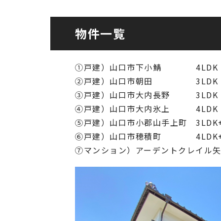
物件一覧
①戸建）山口市下小鯖 4LDK 
②戸建）山口市朝田 3LDK 
③戸建）山口市大内長野 3LDK 
HOME
企業情
④戸建）山口市大内氷上 4LDK 
NEWS
グルー
⑤戸建）山口市小郡山手上町 3LDK+S
⑥戸建）山口市穂積町 4LDK+S
IR情報
トップ
⑦マンション）アーデントクレイル矢原 
TOPICS
田村ビ
の歴史
個人情報保護方針
反社会的勢力に対する基本方針
カスタマーハラスメントに対する基本方針