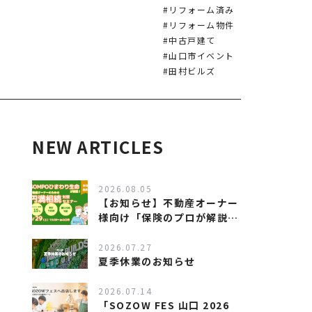
#リフォーム済み
#リフォーム物件
#中古戸建て
#山口市イベント
#田村ビルズ
NEW ARTICLES
2026.08.05
【お知らせ】不動産オーナー
様向け「保険のプロが解説す
る、相続対策セミナー」を開
催します
2026.07.27
夏季休業のお知らせ
2026.07.14
「SOZOW FES 山口 2026