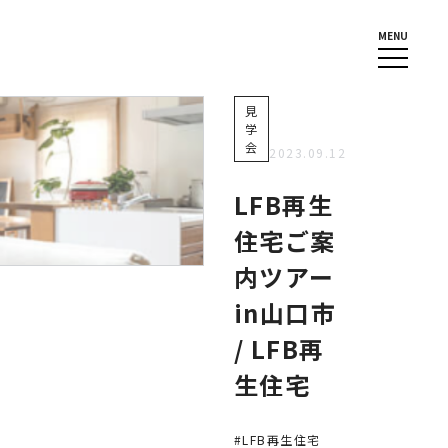
MENU
見
学
会
2023.09.12
LFB再生
住宅ご案
内ツアー
in山口市
/ LFB再
生住宅
#LFB再生住宅