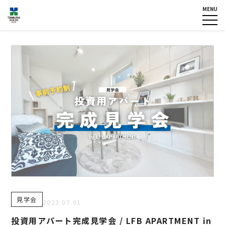
MENU
HOME
企業情報
NEWS
グループ各社概要
IR情報
トップメッセージ
TOPICS
田村ビルズグループ
の歴史
個人情報保護方針
認定・宣言一覧
反社会的勢力に対する基本方
針
カスタマーハラスメントに対
する基本方針
お問い合わせ
見学会
専用請求書
2023.07.01
投資用アパート完成見学会 / LFB APARTMENT in