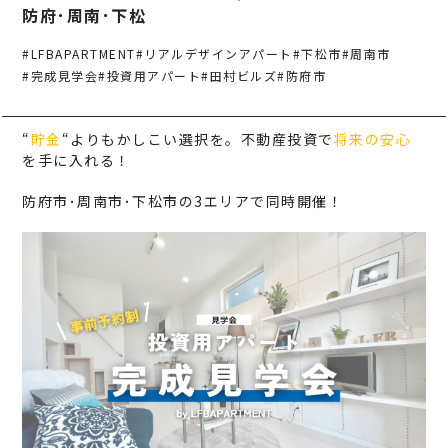
事業案内
TAMURA PHILOSOPHY
防府･周南･下松
建築・不動産事業
TAMURA MEDIA
#LFBAPARTMENT
#リアルデザインアパート
#下松市
#周南市
#完成見学会
#投資用アパート
#田村ビルズ
#防府市
環境リサイクル事業
オリジナルグッズ
メディア実績
“
貯金
“よりもかしこい選択を。不動産投資で
将来の安心
を手に入れる！
RECRUIT/エントリー
防府市･周南市･下松市の3エリアで同時開催！