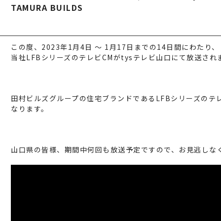
TAMURA BUILDS
建築・不動産事業
TAMURA MEDIA
環境リサイクル事業
オリジナルグッズ
この度、2023年1月4日 ～ 1月17日までの14日間にわたり、
メディア実績
当社LFBシリーズのテレビCMがtysテレビ山口にて放送され
RECRUIT/エント
田村ビルズグループの住宅ブランドであるLFBシリーズのテ
なります。
山口県の皆様、期間中何回も放送予定ですので、お見逃しな