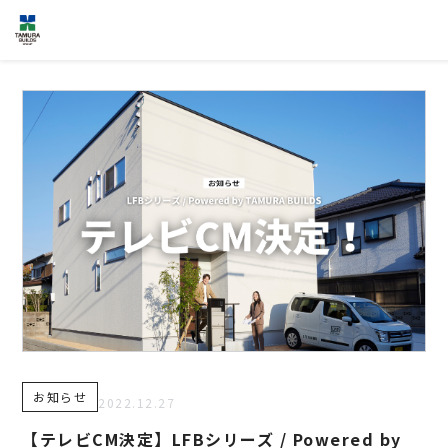
HOME
企業情報
NEWS
グループ各社概要
IR情報
トップメッセージ
TOPICS
田村ビルズグループ
の歴史
個人情報保護方針
認定・宣言一覧
反社会的勢力に対する基本方針
カスタマーハラスメントに対する基
本方針
お問い合わせ
専用請求書
お知らせ
2022.12.27
事業案内
TAMURA PHILOSOPHY
【テレビCM決定】LFBシリーズ / Powered by