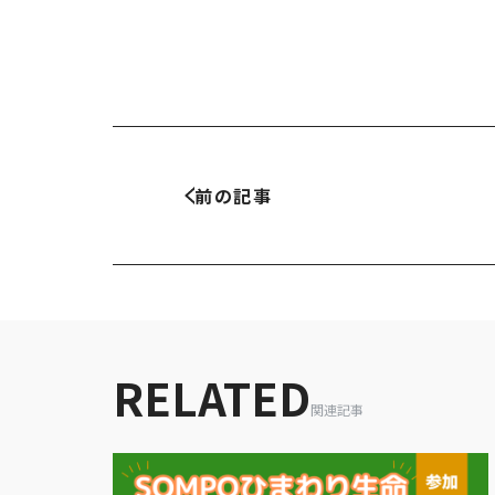
HOME
企業情
前の記事
NEWS
グルー
IR情報
トップ
TOPICS
田村ビ
の歴史
個人情報保護方針
反社会的勢力に対する基本方針
RELATED
カスタマーハラスメントに対する基本方針
関連記事
お問い合わせ
専用請求書