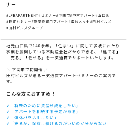
事業案内
TAMURA PHILOSOPHY
ナー
建築・不動産事業
TAMURA MEDIA
#LFBAPARTMENT
#セミナー
#下関市
#中古アパート
#山口県
#投資セミナー
#新築投資用アパート
#海峡メッセ
#田村ビルズ
環境リサイクル事業
オリジナルグッズ
#田村ビルズグループ
メディア実績
地元山口県で140余年。「住まい」に関して多岐にわたり
事業を展開している不動産会社だからできる、
「
建てる
」
RECRUIT/エントリー
「売る」「任せる」を一気通貫
でサポートいたします。
＼ 下関市で初開催 ／
田村ビルズが贈る一気通貫アパートセミナーのご案内で
す。
こんな方におすすめ！
✔「将来のために資産形成をしたい」
✔「アパートを相続する予定がある」
✔「遊休地を活用したい」
✔「売るか、保有し続けるのがいいのか分からない」