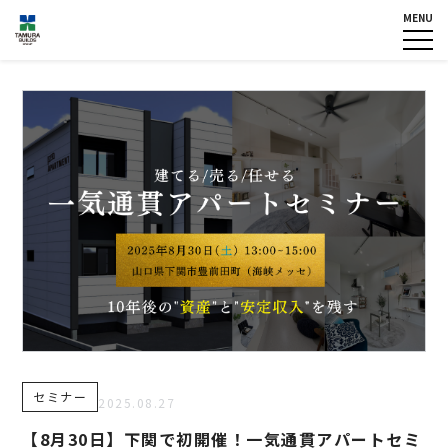
MENU
HOME
企業情報
NEWS
グループ各社概要
IR情報
トップメッセージ
TOPICS
田村ビルズグループ
の歴史
個人情報保護方針
認定・宣言一覧
反社会的勢力に対する基本方
針
カスタマーハラスメントに対
する基本方針
お問い合わせ
セミナー
専用請求書
2025.08.27
【8月30日】下関で初開催！一気通貫アパートセミ