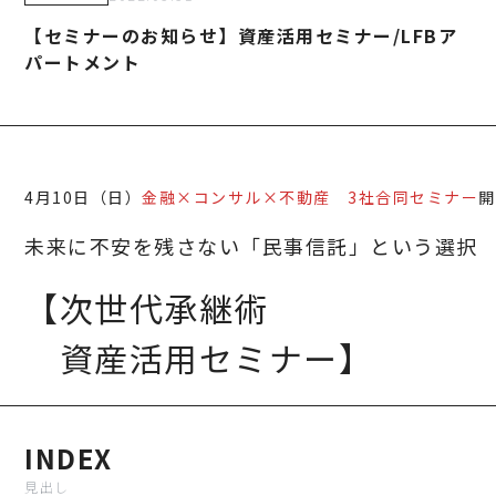
建築・不動産事業
TAMURA MEDIA
【セミナーのお知らせ】資産活用セミナー/LFBア
環境リサイクル事業
オリジナルグッ
パートメント
メディア実績
REC
4月10日（日）
金融×コンサル×不動産
3社合同セミナー
開
未来に不安を残さない「民事信託」という選択
【次世代承継術
資産活用セミナー】
INDEX