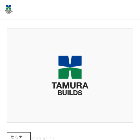
HOME
企業情報
NEWS
グループ各社概
IR情報
トップメッセー
TOPICS
田村ビルズグル
の歴史
個人情報保護方針
反社会的勢力に対する基本方針
カスタマーハラスメントに対する基本方針
お問い合わせ
専用請求書
事業案内
TAMURA PHIL
セミナー
2022.03.31