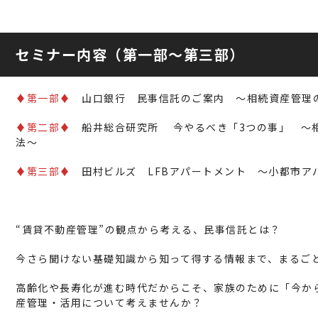
セミナー内容（第一部～第三部）
♦第一部♦
山口銀行 民事信託のご案内 ～相続資産管理
♦第二部♦
船井総合研究所 今やるべき「3つの事」 ～
法～
♦第三部♦
田村ビルズ LFBアパートメント ～小都市ア
“賃貸不動産管理”の観点から考える、民事信託とは？
今さら聞けない基礎知識から知って得する情報まで、まるご
高齢化や長寿化が進む時代だからこそ、家族のために「今か
産管理・活用について考えませんか？