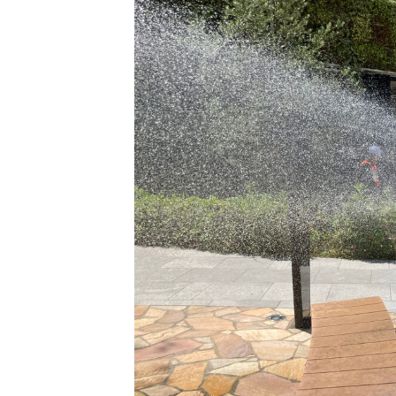
HOME
企業情
NEWS
グルー
IR情報
トップ
TOPICS
田村ビ
の歴史
個人情報保護方針
反社会的勢力に対する基本方針
カスタマーハラスメントに対する基本方針