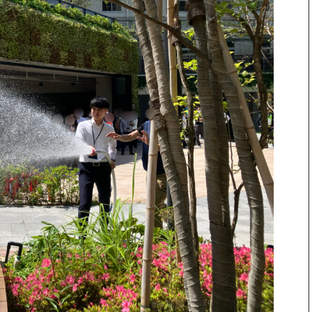
報
事業案内
TAMURA PHILOSOPHY
プ各社概要
建築・不動産事業
TAMURA MEDIA
メッセージ
環境リサイクル事業
オリジナルグッズ
ルズグループ
メディア実績