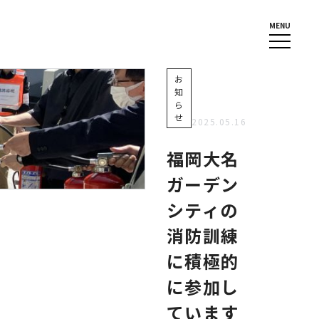
MENU
お
知
ら
せ
2025.05.16
福岡大名
ガーデン
シティの
消防訓練
に積極的
に参加し
ています