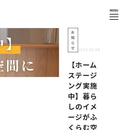
MENU
お
知
ら
せ
2025.05.08
【ホーム
ステージ
ング実施
中】暮ら
しのイメ
ージがふ
くらむ空