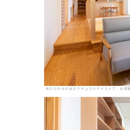
HOME
企業情
NEWS
グルー
IR情報
トップ
あたたかみのあるナチュラルテイストで、お部
TOPICS
田村ビ
の歴史
個人情報保護方針
認定・
反社会的勢力に対する基本方針
カスタマーハラスメントに対する基本方針