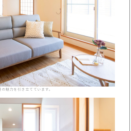
報
事業案内
TAMURA PHILOSOPHY
プ各社概要
建築・不動産事業
TAMURA MEDIA
メッセージ
環境リサイクル事業
オリジナルグッズ
屋の魅力を引き立てています。
ルズグループ
メディア実績
宣言一覧