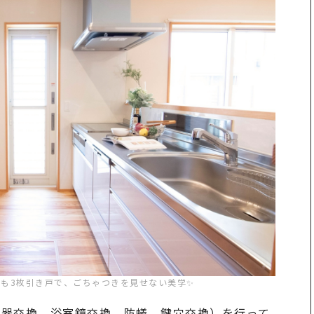
も3枚引き戸で、ごちゃつきを見せない美学✨
湯器交換、浴室鏡交換、防蟻、鍵穴交換）を行って