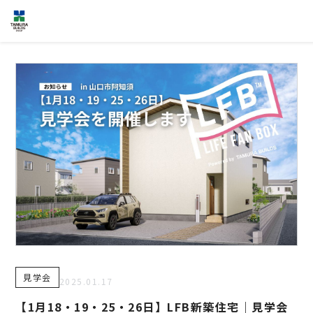
HOME
NEWS
IR情報
TOPICS
個人情報保護方針
反社会的勢力に対する基本方針
カスタマーハラスメントに対する基本方針
お問い合わせ
専用請求書
見学会
2025.01.17
事業案内
【1月18・19・25・26日】LFB新築住宅｜見学会