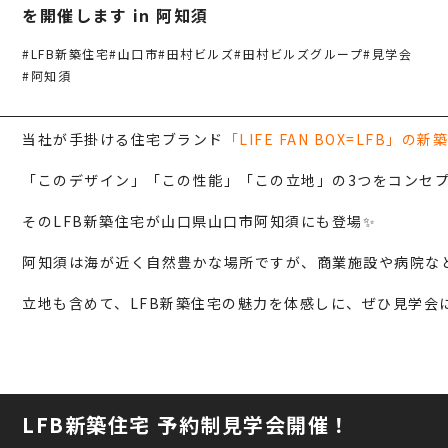
建築・不動産事業
を開催します in 阿知須
環境リサイクル事業
#LFB新築住宅
#山口市
#田村ビルズ
#田村ビルズグループ
#見学会
#阿知須
当社が手掛ける住宅ブランド
「LIFE FAN BOX=LFB」の
「このデザイン」「この性能」「この立地」の3つをコンセ
そのLFB新築住宅が山口県山口市阿知須にも登場✨
阿知須は海が近く自然豊かな場所ですが、商業施設や病院など
立地も含めて、LFB新築住宅の魅力を体感しに、ぜひ見学会
LFB新築住宅 予約制見学会開催！