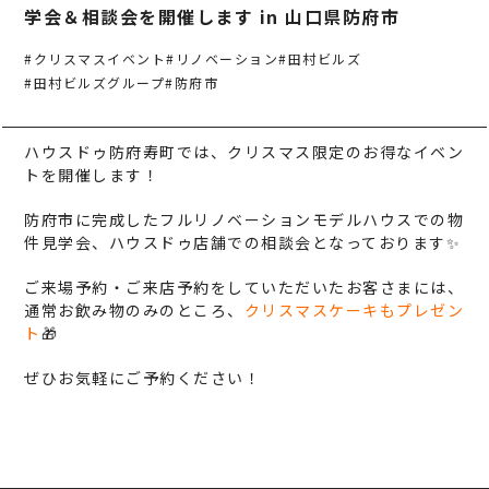
事業案内
TAMURA PHILOSOPHY
学会＆相談会を開催します in 山口県防府市
建築・不動産事業
TAMURA MEDIA
#クリスマスイベント
#リノベーション
#田村ビルズ
#田村ビルズグループ
#防府市
環境リサイクル事業
オリジナルグッズ
メディア実績
ハウスドゥ防府寿町では、クリスマス限定のお得なイベン
トを開催します！
RECRUIT/エントリー
防府市に完成したフルリノベーションモデルハウスでの物
件見学会、ハウスドゥ店舗での相談会となっております✨
ご来場予約・ご来店予約をしていただいたお客さまには、
通常お飲み物のみのところ、
クリスマスケーキもプレゼン
ト
🎁
ぜひお気軽にご予約ください！