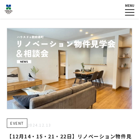
MENU
HOME
企業情報
NEWS
グループ各社概要
IR情報
トップメッセージ
TOPICS
田村ビルズグループ
の歴史
個人情報保護方針
反社会的勢力に対する基本方
針
カスタマーハラスメントに対
する基本方針
お問い合わせ
EVENT
専用請求書
2024.12.13
【12月14・15・21・22日】リノベーション物件見