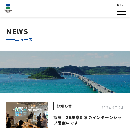
MENU
HOME
企業情報
NEWS
グループ各社概要
NEWS
IR情報
トップメッセージ
ニュース
TOPICS
田村ビルズグループ
の歴史
個人情報保護方針
反社会的勢力に対する基本方
針
カスタマーハラスメントに対
する基本方針
お問い合わせ
お知らせ
2024.07.24
専用請求書
採用｜26年卒対象のインターンシッ
プ開催中です