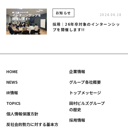
事業案内
TAMURA PHILOSOPHY
お知らせ
建築・不動産事業
TAMURA MEDIA
2024.06.18
環境リサイクル事業
オリジナルグッズ
採用｜26年卒対象のインターンシッ
プを開催します!!
メディア実績
RECRUIT/エントリー
HOME
企業情報
NEWS
グループ各社概要
IR情報
トップメッセージ
TOPICS
田村ビルズグループ
の歴史
個人情報保護方針
採用情報
反社会的勢力に対する基本方