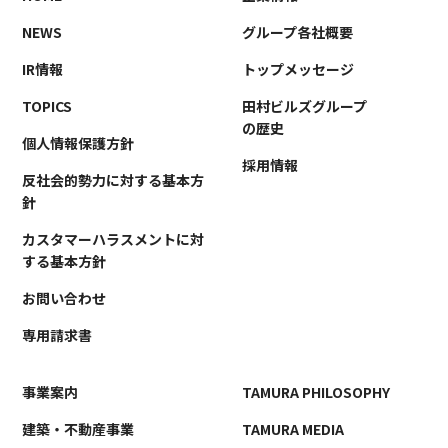
事業案内
TAMURA PHILOSOPHY
NEWS
グループ各社概要
建築・不動産事業
TAMURA MEDIA
IR情報
トップメッセージ
環境リサイクル事業
オリジナルグッズ
TOPICS
田村ビルズグループ
メディア実績
の歴史
個人情報保護方針
採用情報
反社会的勢力に対する基本方
RECRUIT/エントリー
針
カスタマーハラスメントに対
する基本方針
お問い合わせ
専用請求書
事業案内
TAMURA PHILOSOPHY
建築・不動産事業
TAMURA MEDIA