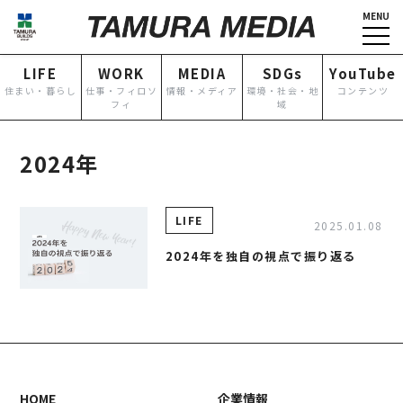
MENU
HOME
企業情報
LIFE
WORK
MEDIA
SDGs
YouTube
NEWS
グループ各社概要
住まい・暮らし
仕事・フィロソ
情報・メディア
環境・社会・地
コンテンツ
フィ
域
IR情報
トップメッセージ
TOPICS
田村ビルズグループ
2024年
の歴史
個人情報保護方針
反社会的勢力に対する基本方
LIFE
2025.01.08
針
2024年を独自の視点で振り返る
カスタマーハラスメントに対
する基本方針
お問い合わせ
専用請求書
HOME
企業情報