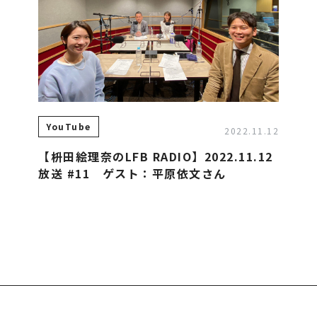
報
事業案内
TAMURA PHILOSOPHY
プ各社概要
建築・不動産事業
TAMURA MEDIA
メッセージ
環境リサイクル事業
オリジナルグッズ
YouTube
2022.11.12
ルズグループ
メディア実績
【枡田絵理奈のLFB RADIO】2022.11.12
放送 #11 ゲスト：平原依文さん