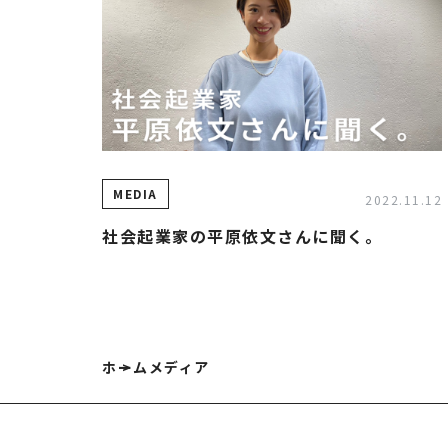
HOME
企業情
NEWS
グルー
IR情報
トップ
MEDIA
TOPICS
田村ビ
2022.11.12
の歴史
個人情報保護方針
社会起業家の平原依文さんに聞く。
反社会的勢力に対する基本方針
カスタマーハラスメントに対する基本方針
お問い合わせ
ホーム
メディア
専用請求書