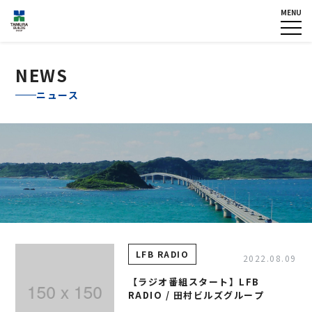
MENU
HOME
企業情報
NEWS
グループ各社概要
NEWS
IR情報
トップメッセージ
ニュース
TOPICS
田村ビルズグループ
の歴史
個人情報保護方針
認定・宣言一覧
反社会的勢力に対する基本方
針
カスタマーハラスメントに対
する基本方針
お問い合わせ
LFB RADIO
2022.08.09
専用請求書
【ラジオ番組スタート】LFB
RADIO / 田村ビルズグループ