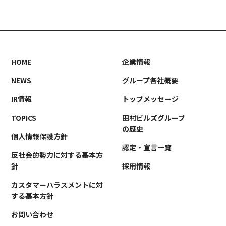
事業案内
TAMURA PHILOSOPHY
建築・不動産事業
TAMURA MEDIA
環境リサイクル事業
オリジナルグッズ
メディア実績
HOME
企業情報
NEWS
グループ各社概要
RECRUIT/エントリー
IR情報
トップメッセージ
TOPICS
田村ビルズグループ
の歴史
個人情報保護方針
認定・宣言一覧
反社会的勢力に対する基本方
針
採用情報
カスタマーハラスメントに対
する基本方針
お問い合わせ