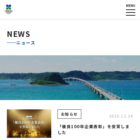
MENU
HOME
企業情報
NEWS
グループ各社概要
NEWS
IR情報
トップメッセージ
ニュース
TOPICS
田村ビルズグループ
の歴史
個人情報保護方針
認定・宣言一覧
反社会的勢力に対する基本方
針
カスタマーハラスメントに対
する基本方針
お問い合わせ
お知らせ
2025.12.24
専用請求書
「優良100年企業表彰」を受賞しま
した