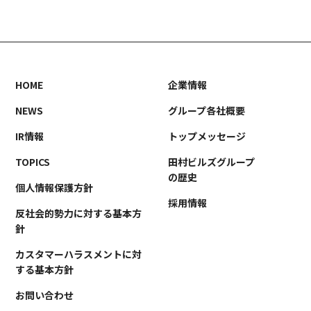
事業案内
TAMURA PHILOSOPHY
建築・不動産事業
TAMURA MEDIA
環境リサイクル事業
オリジナルグッズ
メディア実績
HOME
企業情報
NEWS
グループ各社概要
RECRUIT/エントリー
IR情報
トップメッセージ
TOPICS
田村ビルズグループ
の歴史
個人情報保護方針
採用情報
反社会的勢力に対する基本方
針
カスタマーハラスメントに対
する基本方針
お問い合わせ