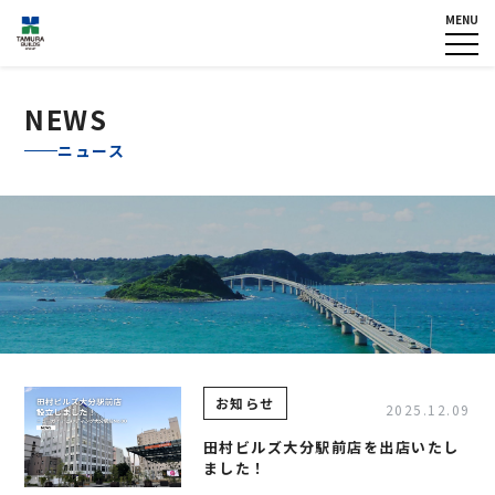
MENU
HOME
企業情報
NEWS
グループ各社概要
NEWS
IR情報
トップメッセージ
ニュース
TOPICS
田村ビルズグループ
の歴史
個人情報保護方針
反社会的勢力に対する基本方
針
カスタマーハラスメントに対
する基本方針
お問い合わせ
お知らせ
2025.12.09
専用請求書
田村ビルズ大分駅前店を出店いたし
ました！