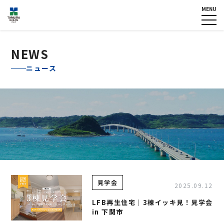
MENU
HOME
企業情報
NEWS
グループ各社概要
NEWS
IR情報
トップメッセージ
ニュース
TOPICS
田村ビルズグループ
の歴史
個人情報保護方針
認定・宣言一覧
反社会的勢力に対する基本方
針
カスタマーハラスメントに対
する基本方針
お問い合わせ
見学会
2025.09.12
専用請求書
LFB再生住宅│3棟イッキ見！見学会
in 下関市