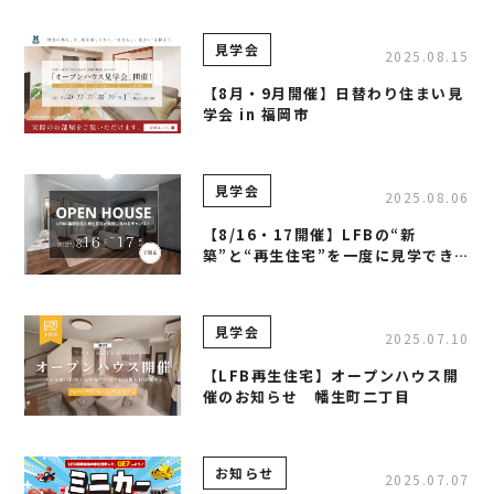
事業案内
TAMURA PHILOSOPHY
見学会
建築・不動産事業
TAMURA MEDIA
2025.08.15
環境リサイクル事業
オリジナルグッズ
【8月・9月開催】日替わり住まい見
学会 in 福岡市
メディア実績
見学会
2025.08.06
RECRUIT/エントリー
【8/16・17開催】LFBの“新
築”と“再生住宅”を一度に見学でき
る2日間 in下関市
見学会
2025.07.10
【LFB再生住宅】オープンハウス開
催のお知らせ 幡生町二丁目
お知らせ
2025.07.07