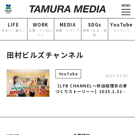
MENU
HOME
企業情報
LIFE
WORK
MEDIA
SDGs
YouTube
NEWS
グループ各社概要
住まい・暮らし
仕事・フィロソ
情報・メディア
環境・社会・地
コンテンツ
フィ
域
IR情報
トップメッセージ
TOPICS
田村ビルズグループ
田村ビルズチャンネル
の歴史
個人情報保護方針
反社会的勢力に対する基本方
YouTube
2025.02.05
針
【LFB CHANNEL～枡田絵理奈の家
づくりストーリー～】2025.1.31配
カスタマーハラスメントに対
信 再生住宅の秘密に迫る vol.2
する基本方針
お問い合わせ
専用請求書