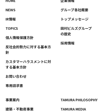
HOME
企業情報
事業案内
TAMURA PHILOSOPHY
NEWS
グループ各社概要
建築・不動産事業
TAMURA MEDIA
IR情報
トップメッセージ
環境リサイクル事業
オリジナルグッズ
TOPICS
田村ビルズグループ
メディア実績
の歴史
個人情報保護方針
採用情報
反社会的勢力に対する基本方
RECRUIT/エントリー
針
カスタマーハラスメントに対
する基本方針
お問い合わせ
専用請求書
事業案内
TAMURA PHILOSOPHY
建築・不動産事業
TAMURA MEDIA