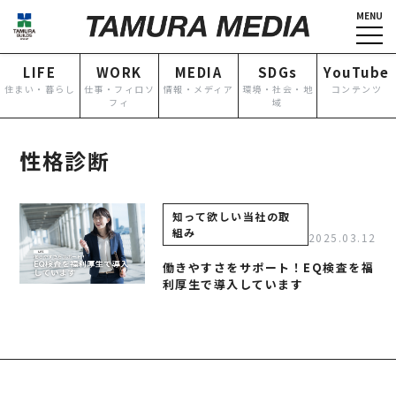
MENU
HOME
企業情報
LIFE
WORK
MEDIA
SDGs
YouTube
NEWS
グループ各社概要
住まい・暮らし
仕事・フィロソ
情報・メディア
環境・社会・地
コンテンツ
フィ
域
IR情報
トップメッセージ
TOPICS
田村ビルズグループ
性格診断
の歴史
個人情報保護方針
認定・宣言一覧
反社会的勢力に対する基本方
知って欲しい当社の取
組み
針
2025.03.12
働きやすさをサポート！EQ検査を福
カスタマーハラスメントに対
利厚生で導入しています
する基本方針
お問い合わせ
専用請求書